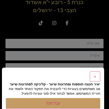
כנרת 5 - רובע י"א אשדוד
הצבי 13 - ירושלים
×
יאיר חנונה תוספות ופתרונות שיער - קליניקה לפתרונות שיער
אנו משתמשים בעוגיות כדי להבטיח את תפקוד האתר ולשפר את
אני מסכים/ה
לתנאים והגבלות
ו
למדיניות הפרטיות
,
חוויית המשתמש. אפשר לבחור אילו סוגי עוגיות להפעיל.
ומאשר/ת יצירת קשר מצד יאיר חנונה
קבל הכל
שליחה