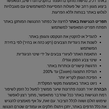
באתר רכיב נגישות מתקדם העומד בתקנים הנדרשים, המאפשר
ביצוע מגוון רחב של פעולות המסייעות למשתמשים עם מוגבלויות
לגלוש באתר בנוחות וללא הפרעות.
תפריט הנגישות באתר
לחיצה על כפתור ההנגשה המותקן באתר
תפתח תפריט המאפשר למשתמש:
להגדיל או להקטין את הטקסט והגופן באתר.
לשנות את ניגודיות הצבעים (רקע כהה או בהיר) לפי בחירת
המשתמש.
התאמת האתר לעיוורי צבעים על ידי שינוי הניגודיות.
שינוי צבע הסמן וגודלו.
הדגשת קישורים וכותרות באתר.
הגדלת התצוגה (Zoom) עד 200%.
הפיכת הגופן לקריא יותר.
ניווט באתר באמצעות מקשי המקלדת.
הבהרה
יאיר חנונה פתרונות שיער ממשיך לפעול כל הזמן לשיפור
רמת הנגישות באתר ככל שהדבר מתאפשר, מתוך רצון לאפשר
שימוש הולם ושווה לכלל הציבור. עם זאת, על אף מאמצינו להנגיש
את כלל הדפים באתר, יתכן ויתגלו חלקים או עמודים שטרם הונגשו